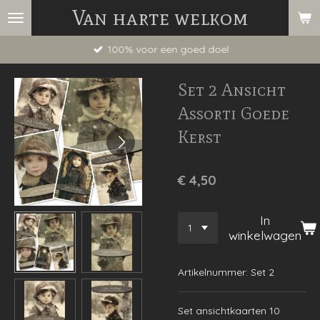
Van harte welkom
Ga
direct
100% voor een goed doel
naar
de
Set 2 Ansicht
hoofdinhoud
Assorti Goede
Kerst
€ 4,50
In
winkelwagen
Artikelnummer:
Set 2
Set ansichtkaarten 10